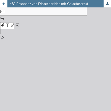
13
C-Resonanz von Disacchariden mit Galactoserest