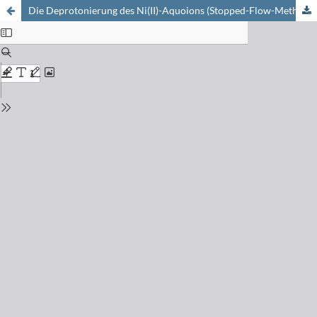
Die Deprotonierung des Ni(II)-Aquoions (Stopped-Flow-Methode)