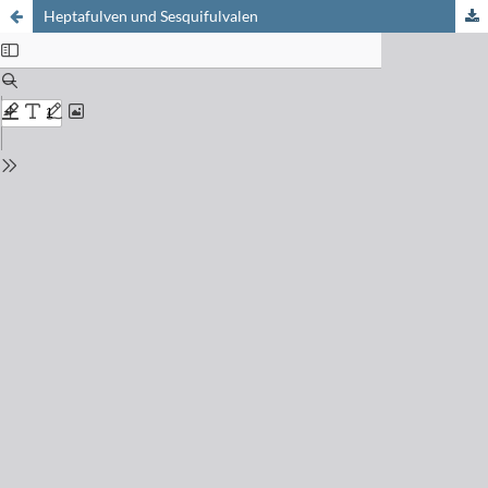
Heptafulven und Sesquifulvalen