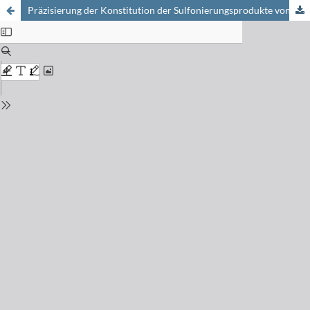
Präzisierung der Konstitution der Sulfonierungsprodukte von
o
-Toluidin