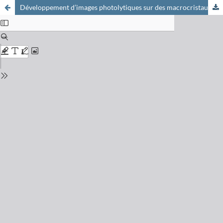
Développement d’images photolytiques sur des macrocristaux d’halogénures de plomb