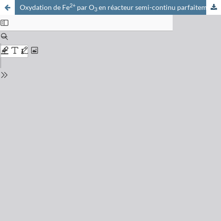
2+
Oxydation de Fe
par O
en réacteur semi-continu parfaitement agité
3