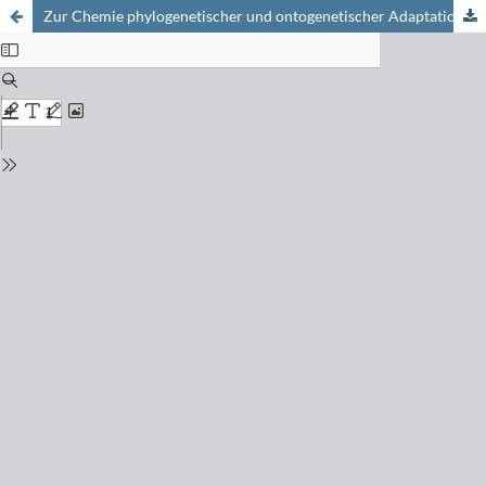
Zur Chemie phylogenetischer und ontogenetischer Adaptations- und Lernprozesse (informationstheoretisch-quasimolekulares Modell)