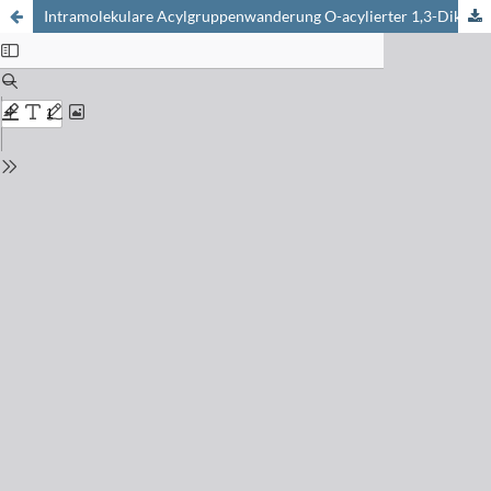
Intramolekulare Acylgruppenwanderung O-acylierter 1,3-Diketone