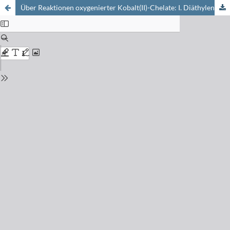
Über Reaktionen oxygenierter Kobalt(II)-Chelate: I. Diäthylentriamin-N