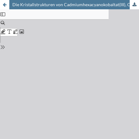
Die Kristallstrukturen von Cadmiumhexacyanokobaltat(III), Cd
[Co(CN)
3