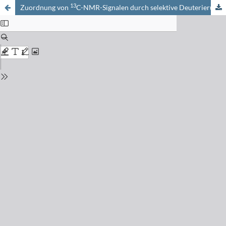
13
Zuordnung von
C-NMR-Signalen durch selektive Deuterierung