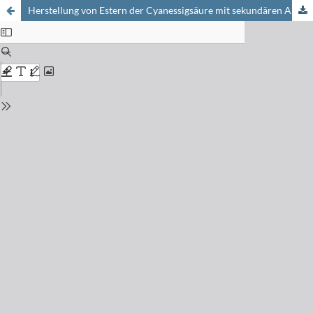
Herstellung von Estern der Cyanessigsäure mit sekundären Alkoholen durch Umesterung