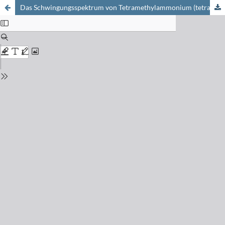
Das Schwingungsspektrum von Tetramethylammonium (tetrakis)-Diäthylberylliumcyanid, [NMe