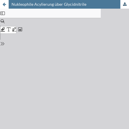
Nukleophile Acylierung über Glycidnitrile