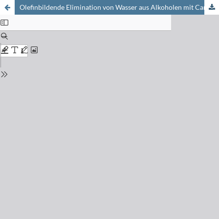
Olefinbildende Elimination von Wasser aus Alkoholen mit Carbodiimidium-Verbindungen