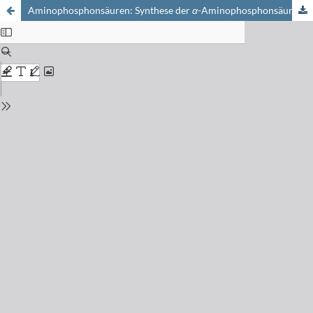
Aminophosphonsäuren: Synthese der
α
-Aminophosphonsäuren aus aliphatischen Aldazinen unter Anwendung von Diisopropylphosphit