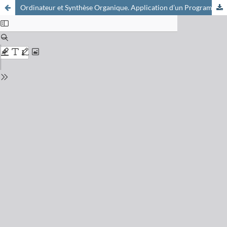
Ordinateur et Synthèse Organique. Application d’un Programme non Intéractif à la Synthèse du Thiazole