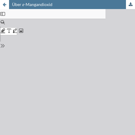
Über
ε
-Mangandioxid