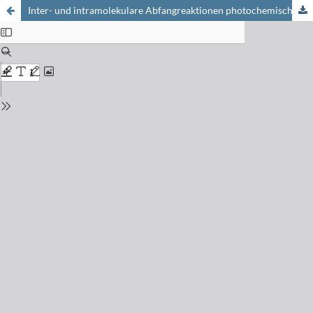
Inter- und intramolekulare Abfangreaktionen photochemisch erzeugter Diarylnitrilimine