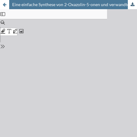
Eine einfache Synthese von 2-Oxazolin-5-onen und verwandten Verbindungen via Amidcyclisierungen