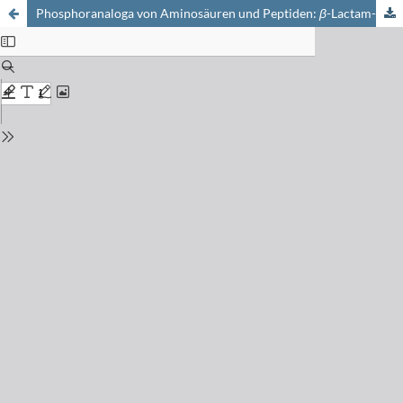
Phosphoranaloga von Aminosäuren und Peptiden:
β
-Lactam-Grundgerüst mit Aminomethylphosphonsäure