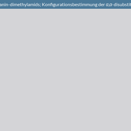
lanin-dimethylamids; Konfigurationsbestimmung der
α
,
α
-disubst