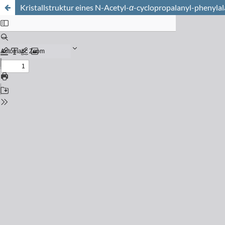
Kristallstruktur eines N-Acetyl-
α
-cyclopropalanyl-phenyla