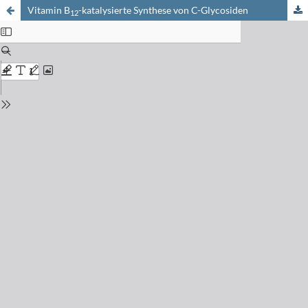
Vitamin B
-katalysierte Synthese von C-Glycosiden
12