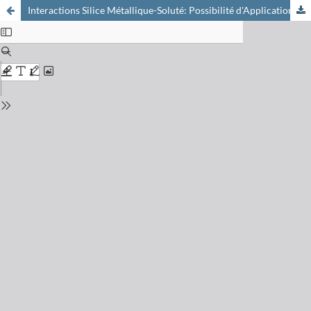
Interactions Silice Métallique-Soluté: Possibilité d'Applications en Préconcentration et en Chromatographie d'Echange de Ligands (LEC)