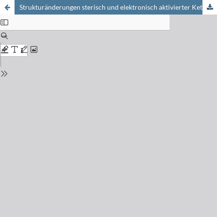
Strukturänderungen sterisch und elektronisch aktivierter Ketenderivate bei der elektrochemischen und chemischen Oxidation