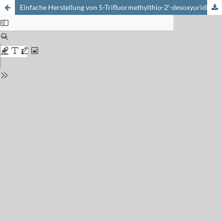
Einfache Herstellung von 5-Trifluormethylthio-2′-desoxyuridin