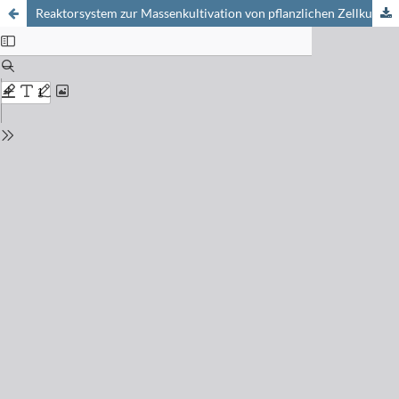
Reaktorsystem zur Massenkultivation von pflanzlichen Zellkulturen bei niedrigem hydrodynamischem Stress