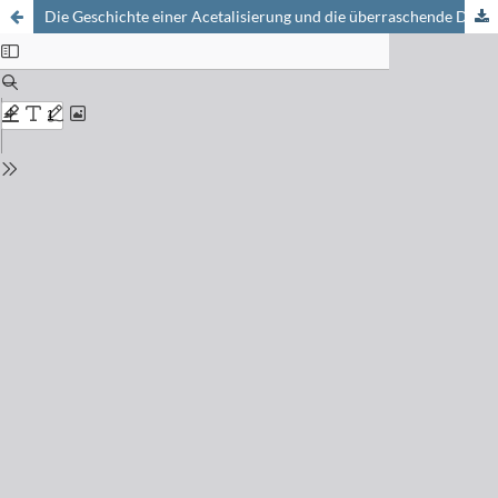
Die Geschichte einer Acetalisierung und die überraschende Dimerisierung eines 1,3-Dioxan-4-ons zu einem Zwölfring [2-(tert-Butyl)6-(trifluoromethyl)-1,3-dioxan-4-on und 2,8-Di(tert-butyl)-6,12-bis(trifluoromethyl)-1,3,7,9-tetraoxacyclodecan-4,10-dion aus rac-,(R)- und (S)-4,4,4-Trifluoro-3-hydroxy-butansäure und Pivalaldehyd]