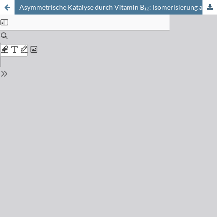
Asymmetrische Katalyse durch Vitamin B₁₂: Isomerisierung achiraler 1,4-Epiperoxide zu optisch aktiven 4-Hydroxycycloalk-2-en-1-onen