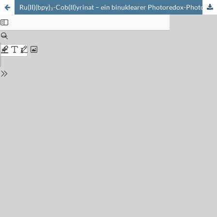
Ru(II)(bpy)₃-Cob(II)yrinat – ein binuklearer Photoredox-Photokatalysator. Synthese und Anwendung in der organischen Chemie