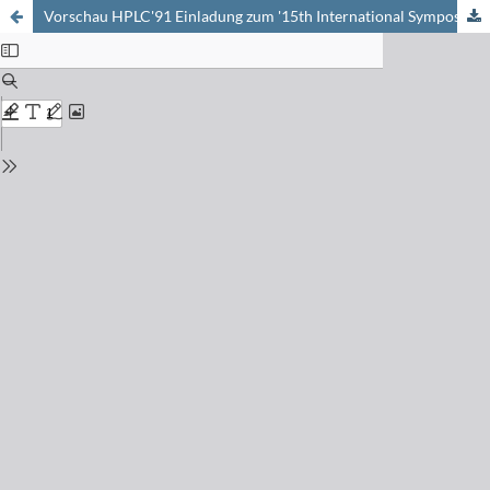
Vorschau HPLC'91 Einladung zum '15th International Symposium on Column Liquid Chromatography HPLC'91', 3. bis 7. Juni 1991, Basel