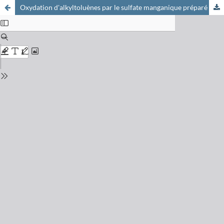
Oxydation d'alkyltoluènes par le sulfate manganique préparé par électrochimie