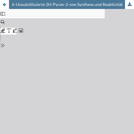
6-Unsubstituierte 2H-Pyran-2-one Synthese und Reaktivität