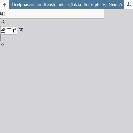
Dreiphasendampftensiometrie (Salzbullioskopie IV): Neue Apparatur und Anwendung