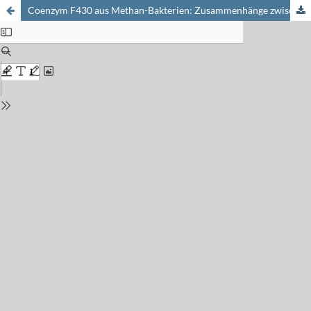
Coenzym F430 aus Methan-Bakterien: Zusammenhänge zwischen der Struktur des hydroporphinoiden Liganden und der Redoxchemie des Nickelzentrums