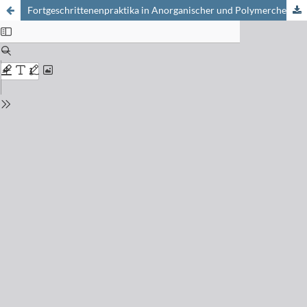
Fortgeschrittenenpraktika in Anorganischer und Polymerchemie im Rahmen einer ökologisch orientierten Ingenieurausbildung