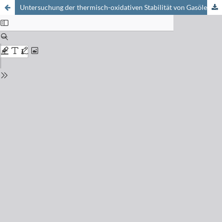
Untersuchung der thermisch-oxidativen Stabilität von Gasölen mittels Druckdifferenz-Kalorimetrie (PDSC)