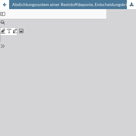
Abdichtungssystem einer Reststoffdeponie, Entscheidungskriterien und Nutzwertanalyse