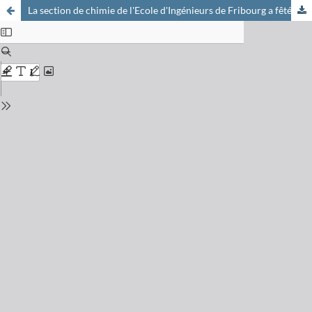
La section de chimie de l'Ecole d'Ingénieurs de Fribourg a fêté ses vingt ans