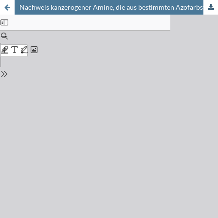
Nachweis kanzerogener Amine, die aus bestimmten Azofarbstoffen freigesetzt werden können