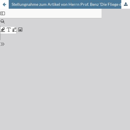
Stellungnahme zum Artikel von Herrn Prof. Benz 'Die Fliege des Aristoteles' (vgl. Chimia 1995, 49, 479)