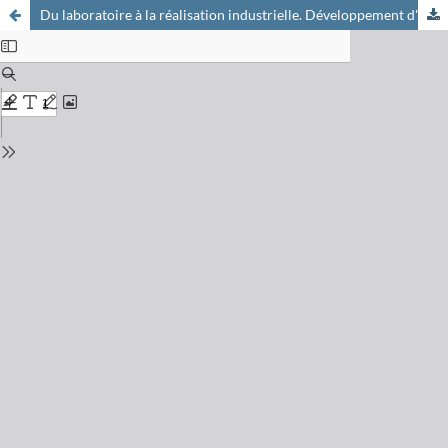
Du laboratoire à la réalisation industrielle. Développement d'un filtre clarificateur à fibres linéaires à I'Ecole d'Ingénieurs du Valais (EIV)