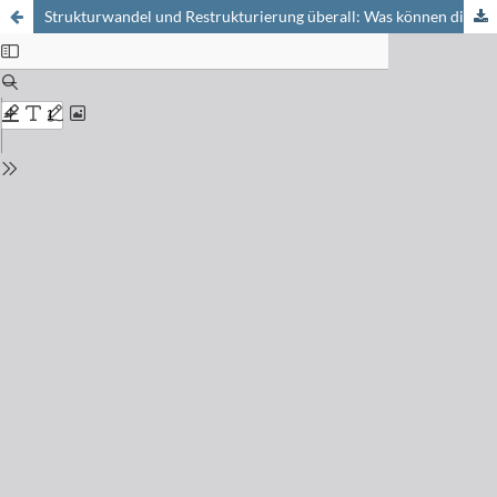
Strukturwandel und Restrukturierung überall: Was können die Chemiker von der chemischen und pharmazeutischen Industrie erwarten?