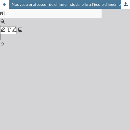
Nouveau professeur de chimie industrielle à I'Ecole d'ingénieurs de Fribourg: Dr. Ennio Vanoli