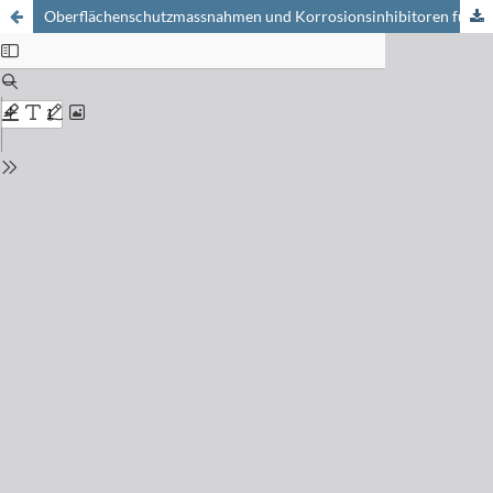
Oberflächenschutzmassnahmen und Korrosionsinhibitoren für bewitterte Stahlbetonkonstruktionen