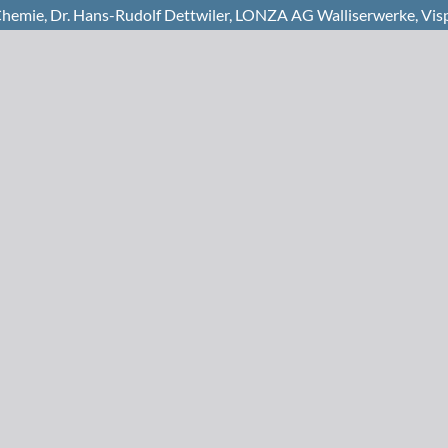
 Chemie, Dr. Hans-Rudolf Dettwiler, LONZA AG Walliserwerke, Vis