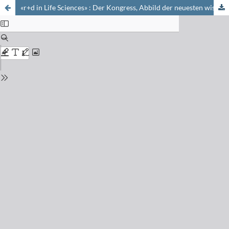
«r+d in Life Sciences» : Der Kongress, Abbild der neuesten wissenschaftlichen Trends – Ein wesentlicher Beitrag der Schweizerischen Chemischen Gesellschaft