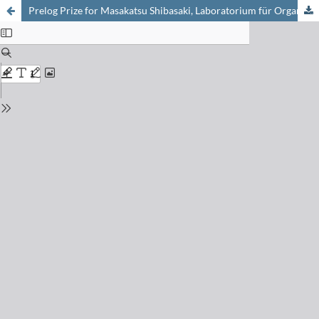
Prelog Prize for Masakatsu Shibasaki, Laboratorium für Organische Chemie, ETH Zürich