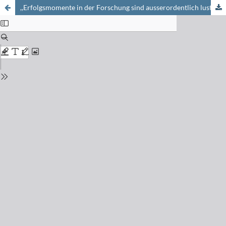
,,Erfolgsmomente in der Forschung sind ausserordentlich lustvoll!“