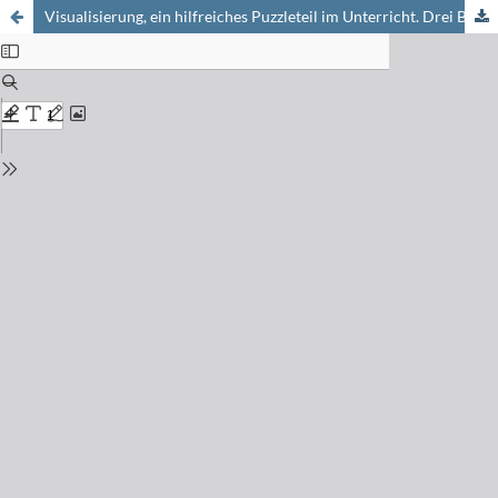
Visualisierung, ein hilfreiches Puzzleteil im Unterricht. Drei Beispiele aus meinem Chemieunterricht